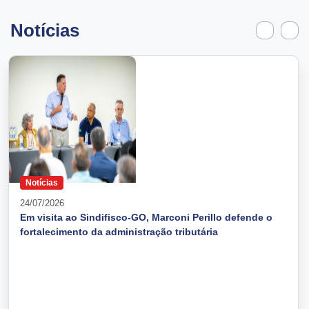
Notícias
Notícias
24/07/2026
Em visita ao Sindifisco-GO, Marconi Perillo defende o
fortalecimento da administração tributária