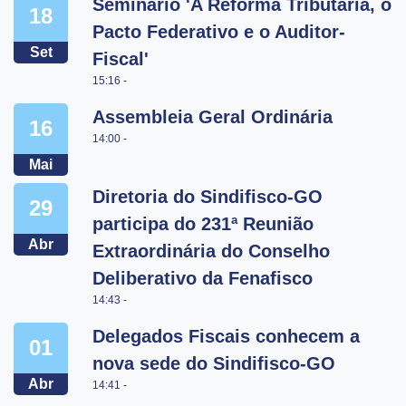
Seminário 'A Reforma Tributária, o
18
Pacto Federativo e o Auditor-
Set
Fiscal'
15:16 -
Assembleia Geral Ordinária
16
14:00 -
Mai
Diretoria do Sindifisco-GO
29
participa do 231ª Reunião
Abr
Extraordinária do Conselho
Deliberativo da Fenafisco
14:43 -
Delegados Fiscais conhecem a
01
nova sede do Sindifisco-GO
Abr
14:41 -